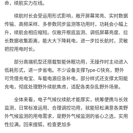
命，续航实力在线。
续航时长会受运用形式影响，敞开屏幕常亮、实时数据
传输、高频采样、多参数同步监测等功用时，功耗会小幅上
升，续航会相应缩短。仅敞开根底监测、调低屏幕亮度、拉
长数据收集距离，能大大下降耗电，进一步拉长航时，灵敏
把控用电时长。
部分高端机型还搭载智能休眠功用，无操作时主动进入
低耗形式，进一步省电。不少设备支撑Type-C快充，野外
可凭借充电宝、车载电源应急补电，部分样式还支撑太阳能
充电，彻底处理野外续航焦虑，适配各类杂乱野外场景。
全体来看，电子气候仪续航才能厚实，统筹便携与长效
监测，日常标准运用、合理调控功用，就能轻松满意各类野
外气候监测的用电需求，是野外气候监测的省心之选，实用
性拉满。回来搜狐，检查更加多